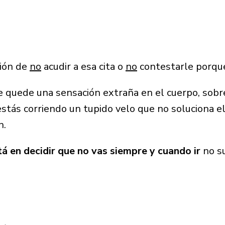
sión de
no
acudir a esa cita o
no
contestarle porq
te quede una sensación extraña en el cuerpo, sob
stás corriendo un tupido velo que no soluciona 
n.
tá en decidir que no vas siempre y cuando ir
no su