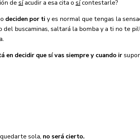
sión de
sí
acudir a esa cita o
sí
contestarle?
so
deciden por ti
y es normal que tengas la sensac
 del buscaminas, saltará la bomba y a ti no te pill
a.
á en decidir que sí vas siempre y cuando ir
supon
 quedarte sola,
no será cierto.